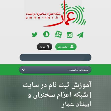
آپارات
سروش
تلگرام
اینستاگرام
توئیتر
عضویت
ورود
صفحه نخست
آموزش ثبت نام در سایت
| شبکه اعزام سخنران و
استاد عمار