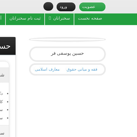
عضویت
ورود
صفحه نخست
سخنرانان
ثبت نام سخنرانان
آ
حسی
حسین یوسفی فر
فقه و مبانی حقوق
معارف اسلامی
شر
دک
کا
سط
سا
سو