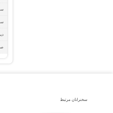
سو
سو
دید
صو
سخنرانان مرتبط