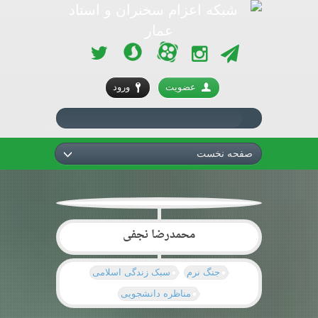
آپارات
سروش
تلگرام
اینستاگرام
توئیتر
عضویت
ورود
صفحه نخست
محمدرضا نجفی
جنگ نرم
سبک زندگی اسلامی
مناظره دانشجویی