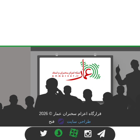
قرارگاه اعزام سخنران عمار © 2026
طراحی سایت
فتح
آپارات
سروش
تلگرام
اینستاگرام
توئیتر