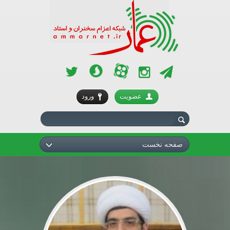
آپارات
سروش
تلگرام
اینستاگرام
توئیتر
عضویت
ورود
صفحه نخست