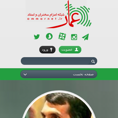
آپارات
سروش
تلگرام
اینستاگرام
توئیتر
عضویت
ورود
صفحه نخست