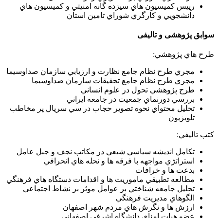
رييس كميسيون هاي سيزده گانه امنيتي و كميسيون هاي
دانشجويي و كارگري شوراي تامين استان
سوابق پژوهشی و تالیفی
طرح هاي پژوهشي:
مجري طرح نظام جامع نظارت و ارزيابي سازمان صداوسيما
مجري طرح نظام جامع تحقيقات سازمان صداوسيما
طرح پژوهشي تحول در علوم انساني
بررسي دورنماي جمعيت در جامعه ايراني
تحليل محتواي نحوه تصوير حجاب در سي سريال پر مخاطب
تلويزيون
كتب تاليفي:
تكامل انديشه سياسي شيعي در مكاتب نجف و جبل عامل
استراتژي مواجهه با فرقه ها و نحله هاي انحرافي
بدعت ها و خرافات
مطالعه تطبيقي ماموريت ها و اقدامات دستگاه هاي فرهنگي
تحليل جامعه شناختي بر عوامل موثر بر نشاط اجتماعي
الگوهاي مديريت فرهنگي
ارزش ها و نگرش هاي مردم شهر اصفهان
عضو هيات امناي دانشگاه اشرفي اصفهاني