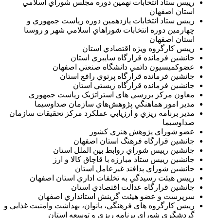
رييس ستاد انتخابات نهمين دوره مجلس شوراي اسلامي
استان اصفهان
رييس ستاد انتخابات يازدهمين دوره رياست جمهوري و
چهارمين دوره انتخابات شوراهاي اسلامي شهر و روستا
استان اصفهان
رييس كارگروه ويژه اقتصادي استان
جانشين فرمانده قرارگاه سايبري استان
عضوكميسيون دائمي دانشگاه صنعتي اصفهان
جانشين فرمانده قرارگاه پرتوي رافع استان
جانشين فرمانده قرارگاه زيستي استان
معاون مرکز بررسي هاي استراتژيک رياست جمهوري
مدير امور هماهنگي پژوهش‌هاي سازمان صداوسيما
مدير برنامه ريزي و ارزيابي عملکرد مرکز تحقيقات سازمان
صداوسيما
عضو شوراي پژوهش هنري کشور
جانشين قرارگاه فرهنگ استان اصفهان
جانشين رييس شوراي روابط‌ بين الملل استان
جانشين رييس ستاد مبارزه با قاچاق كالا و ارز
جانشين شوراي پدافند غيرعامل استان
رييس هيئت رسيدگي به تخلفات اداري استان اصفهان
جانشين قرارگاه عدالت اقتصادي استان
سرپرست و عضو هيئت گزينش استانداري اصفهان
رييس كارگروه هاي فرهنگي، بانوان، بهداشت وامنيت غذايي و
گردشگري شوراي برنامه ريزي و توسعه استان