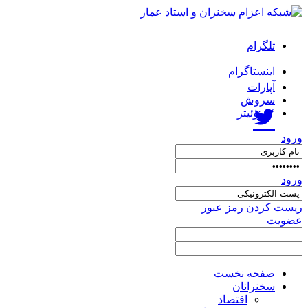
تلگرام
اینستاگرام
آپارات
سروش
توئیتر
ورود
ورود
ریست کردن رمز عبور
عضویت
صفحه نخست
سخنرانان
اقتصاد