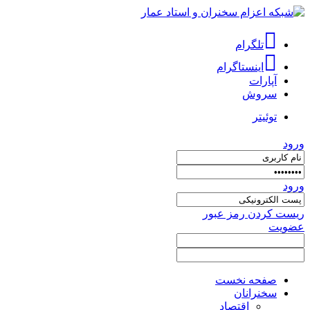
تلگرام
اینستاگرام
آپارات
سروش
توئیتر
ورود
ورود
ریست کردن رمز عبور
عضویت
صفحه نخست
سخنرانان
اقتصاد