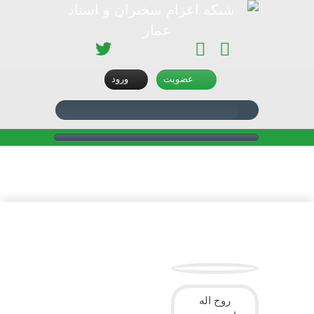
تلگرام
اینستاگرام
آپارات
سروش
توئیتر
عضویت
ورود
دانش بنیان
روح اله