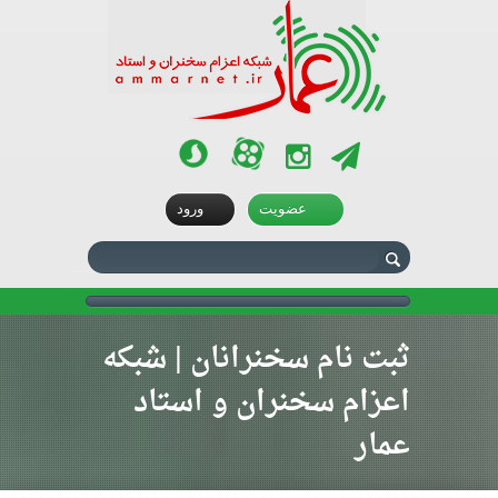
آپارات
سروش
تلگرام
اینستاگرام
توئیتر
عضویت
ورود
ثبت نام سخنرانان | شبکه
اعزام سخنران و استاد
عمار